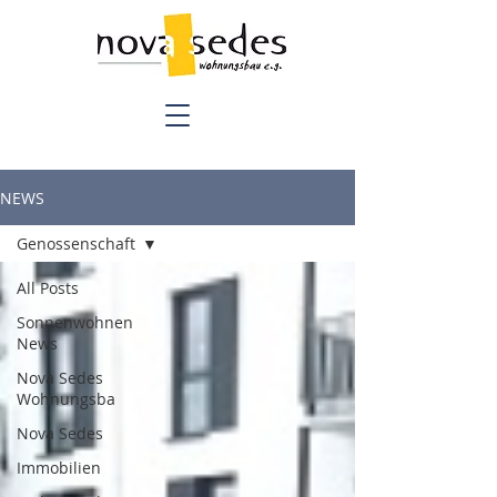
NEWS
Genossenschaft
All Posts
Sonnenwohnen
News
Nova Sedes
Wohnungsba
Nova Sedes
Immobilien